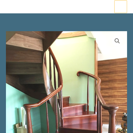
跳
至
主
要
內
容