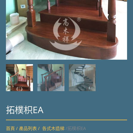
拓樸枳EA
首頁
/
產品列表
/
各式木造梯
/拓樸枳EA