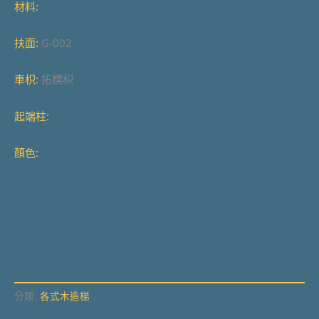
材料:
扶面:
G-002
車枳:
拓樸枳
起端柱:
顏色:
分類:
各式木造梯