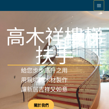
跳
至
主
要
高木祥樓梯
內
容
扶手
給您步步高升之用
用親切的木材製作
讓新居吉祥又如意
關於我們