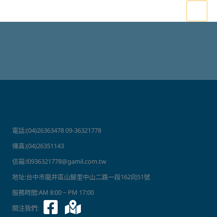
跳
至
主
要
內
容
電話:(04)26363478 09-36321778
傳真:(04)26351143
信箱:l0936321778@gamil.com.tw
地址:台中市龍井區山腳里中山二路一段162向51號
服務時間:AM 8:00 ~ PM 17:00
關注我們: