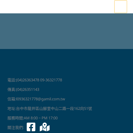
跳
至
主
要
內
容
電話:(04)26363478 09-36321778
傳真:(04)26351143
信箱:l0936321778@gamil.com.tw
地址:台中市龍井區山腳里中山二路一段162向51號
服務時間:AM 8:00 ~ PM 17:00
關注我們: