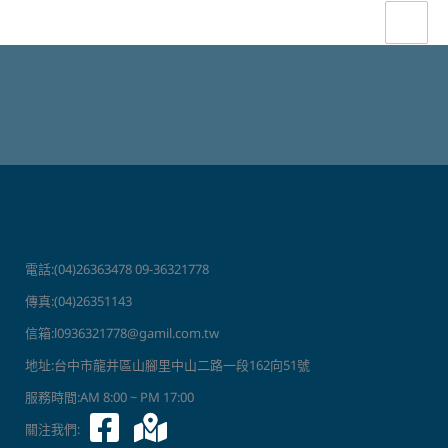
跳
至
主
要
內
容
電話:(04)26363478 09-36321778
傳真:(04)26351143
信箱:l0936321778@gamil.com.tw
地址:台中市龍井區山腳里中山二路一段162向51號
服務時間:AM 8:00 ~ PM 17:00
關注我們: