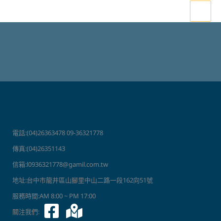
跳
至
主
要
內
容
電話:(04)26363478 09-36321778
傳真:(04)26351143
信箱:l0936321778@gamil.com.tw
地址:台中市龍井區山腳里中山二路一段162向51號
服務時間:AM 8:00 ~ PM 17:00
關注我們: