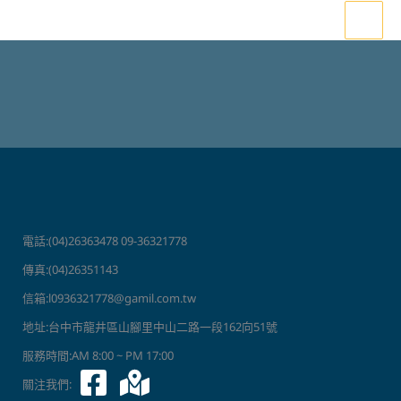
跳
至
主
要
內
容
電話:(04)26363478 09-36321778
傳真:(04)26351143
信箱:l0936321778@gamil.com.tw
地址:台中市龍井區山腳里中山二路一段162向51號
服務時間:AM 8:00 ~ PM 17:00
關注我們: