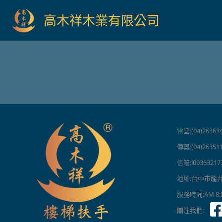
跳
高木祥木業有限公司
至
主
要
內
容
電話:(04)263634
傳真:(04)26351
信箱:l09363217
地址:台中市龍
服務時間:AM 8:00
關注我們: