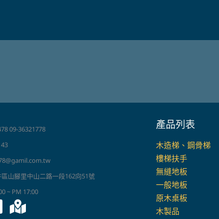
產品列表
78 09-36321778
木造梯、鋼骨梯
143
樓梯扶手
78@gamil.com.tw
無縫地板
井區山腳里中山二路一段162向51號
一般地板
 ~ PM 17:00
原木桌板
木製品