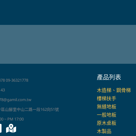
產品列表
78 09-36321778
木造梯、鋼骨梯
143
樓梯扶手
78@gamil.com.tw
無縫地板
井區山腳里中山二路一段162向51號
一般地板
 ~ PM 17:00
原木桌板
木製品