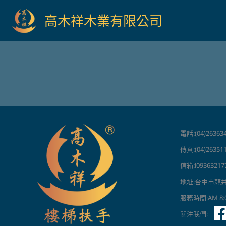
跳
高木祥木業有限公司
至
主
要
內
容
電話:(04)263634
傳真:(04)26351
信箱:l09363217
地址:台中市龍
服務時間:AM 8:00
關注我們: